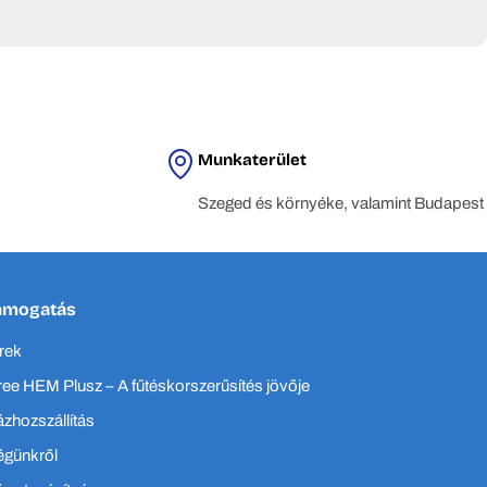
 beltéri kényelmét, hétköznapjait komfortosabbá téve, legyen
fejlődve, arra ösztönzi az ügyfeleket és a beszállítókat, hogy
Munkaterület
tén egyaránt.
Szeged és környéke, valamint Budapest
ópa szerte.
ámogatás
rek
ee HEM Plusz – A fűtéskorszerűsítés jövője
zhozszállítás
égünkről