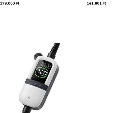
k
Normál
179.000 Ft
Normál
141.661 Ft
ár
ár
: