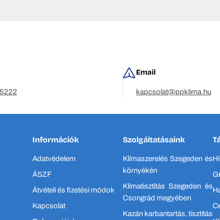
t, olyan kiváló minőségű termékeket értékesítsünk, amelyek növelik a
ejlődésre és a költségcsökkentésre törekszik. Fenntarthatóbb irányba 
 megoldásokat válasszanak.
Email
eket kínálunk a lakossági hűtés, fűtés és a kereskedelmi iparág terüle
5222
kapcsolat@ppklima.hu
elyeket partneri együttműködés során leszállítunk és telepítünk Eur
Információk
Szolgáltatásaink
T
Adatvédelem
Klímaszerelés Szegeden és
Hí
környékén
ÁSZF
Gr
Klímatisztítás Szegeden és
Átvételi és fizetési módok
Há
Csongrád megyében
Kapcsolat
C
Kazán karbantartás, tisztítás