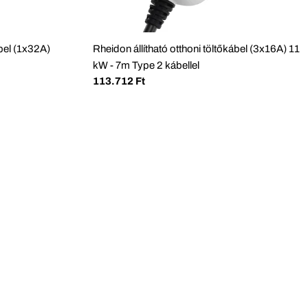
ábel (1x32A)
Rheidon állítható otthoni töltőkábel (3x16A) 11
kW - 7m Type 2 kábellel
Normál
113.712 Ft
ár