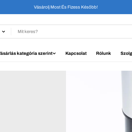
Vásárolj Most És Fizess Később!
ásárlás kategória szerint
Kapcsolat
Rólunk
Szolg