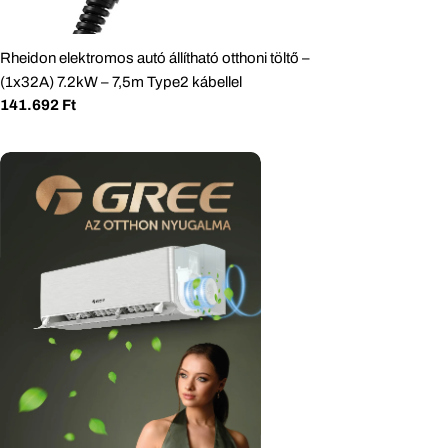
Rheidon elektromos autó állítható otthoni töltő –
(1x32A) 7.2kW – 7,5m Type2 kábellel
Normál
141.692 Ft
ár