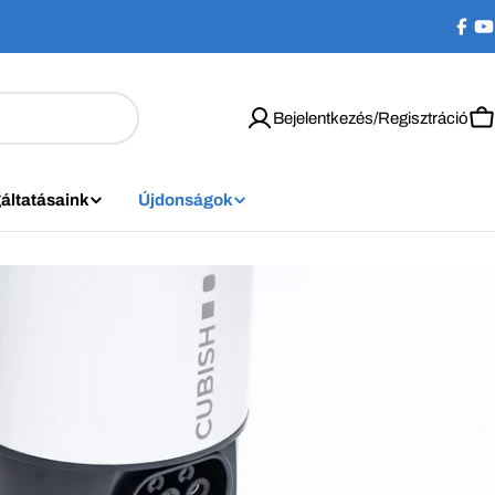
Bejelentkezés/Regisztráció
K
áltatásaink
Újdonságok