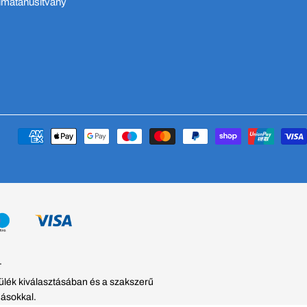
ímatanúsítvány
Fizetési
módok
.
zülék kiválasztásában és a szakszerű
dásokkal.