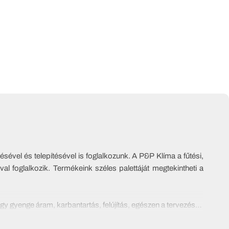
sével és telepítésével is foglalkozunk. A P&P Klíma a fűtési,
al foglalkozik. Termékeink széles palettáját megtekintheti a
y gyenge áram, karbantartás, felújítás, egészen a tervezéstől