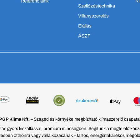
Referenciáink
Kl
Szellőzéstechnika
Villanyszerelés
Elállás
ÁSZF
P&P Klíma Kft.
– Szeged és környéke megbízható klímaszerelő csapata
ztítás gyors kiszállással, prémium minőségben. Segítünk a megfelelő kés
ésben otthonra vagy vállalkozásának – tartós, energiatakarékos megol