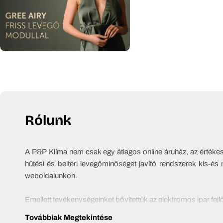
Rólunk
A P&P Klíma nem csak egy átlagos online áruház, az értékesít
hűtési és beltéri levegőminőséget javító rendszerek kis-és 
weboldalunkon.
Emellett tevékenységeinket bővítettük az elektromos ipar fej
a komplett kivitelezésig.
Továbbiak Megtekintése