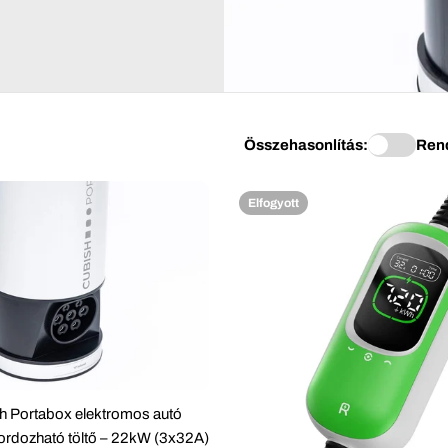
Összehasonlítás:
Ren
Elfogyott
h Portabox elektromos autó
s hordozható töltő – 22kW (3x32A)