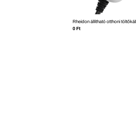
Rheidon állítható otthoni töltők
Normál
0 Ft
ár