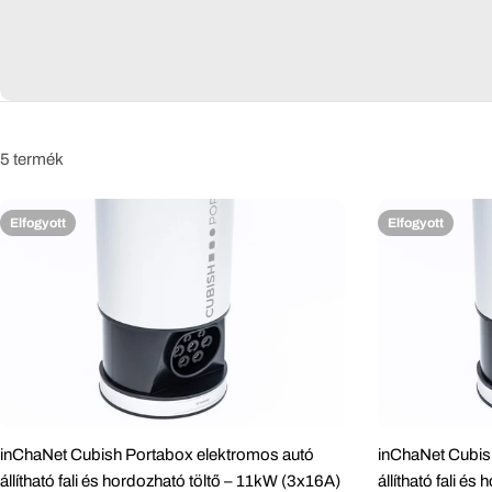
s
z
e
5 termék
s
Elfogyott
Elfogyott
t
e
r
m
é
inChaNet Cubish Portabox elektromos autó
inChaNet Cubis
állítható fali és hordozható töltő – 11kW (3x16A)
állítható fali é