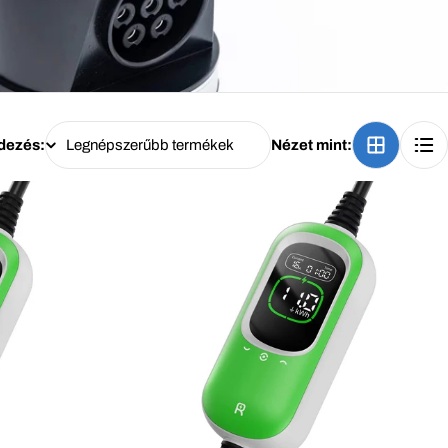
dezés:
Nézet mint: