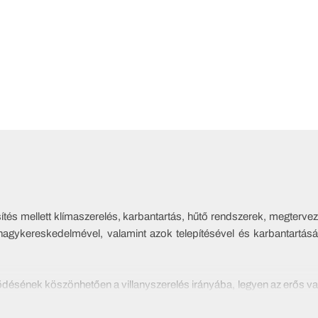
és mellett klímaszerelés, karbantartás, hűtő rendszerek, megtervezé
nagykereskedelmével, valamint azok telepítésével és karbantartásáv
lődésének köszönhetően a villanyszerelés irányába, legyen az erős vag