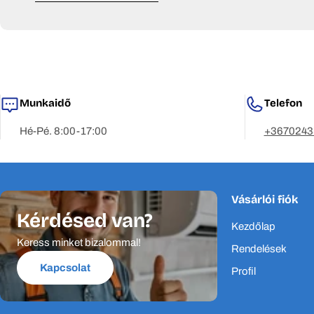
Elkötelezettek vagyunk abban, hogy szolgálatatásaink mellet
az munkahelye vagy az otthona.
A P&P Klíma a minimális energiafogyasztásra, a fenntartható f
tudatosabban tudjanak dönteni, fenntarthatóbb termékeket,
Munkaidő
Telefon
Több mint 20 világmárka termékeit és kiegészítőket, alkatrész
Hé-Pé. 8:00-17:00
+3670243
A P&P Klíma márkái és mintegy 500 terméke elérhető online, m
Vásárlói fiók
Kérdésed van?
Kezdőlap
Keress minket bizalommal!
Rendelések
Kapcsolat
Profil