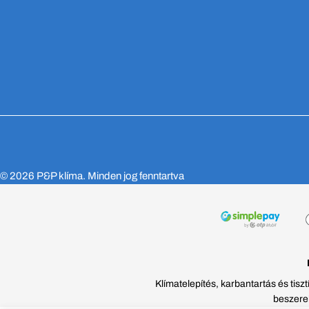
© 2026
P&P klíma
. Minden jog fenntartva
Klímatelepítés, karbantartás és tis
beszerel