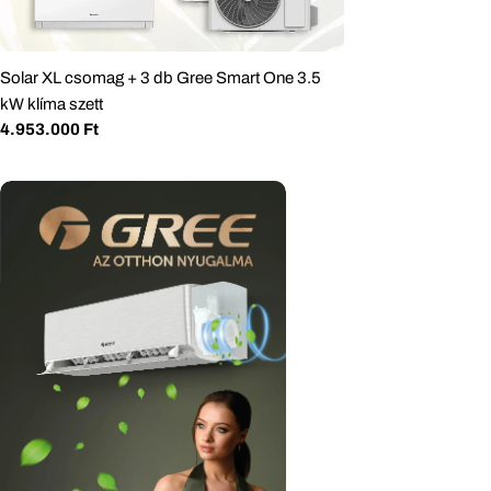
Solar XL csomag + 3 db Gree Smart One 3.5
kW klíma szett
Normál
4.953.000 Ft
ár