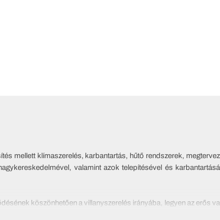
és mellett klímaszerelés, karbantartás, hűtő rendszerek, megtervezé
nagykereskedelmével, valamint azok telepítésével és karbantartásáv
lődésének köszönhetően a villanyszerelés irányába, legyen az erős vag