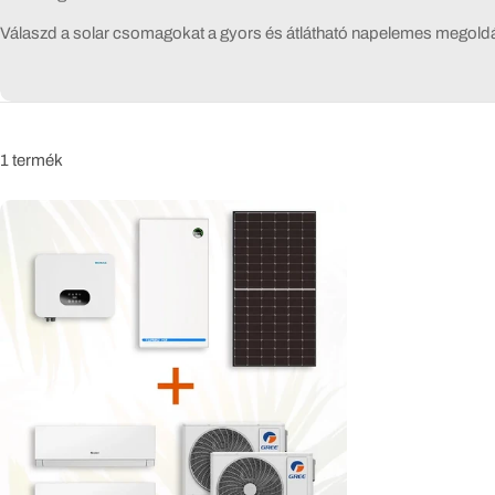
z
Válaszd a solar csomagokat a gyors és átlátható napelemes megoldá
e
s
t
1 termék
e
r
m
é
k
: