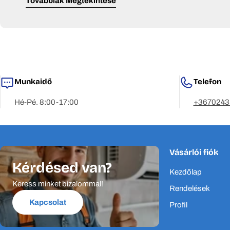
Továbbiak Megtekintése
Elkötelezettek vagyunk abban, hogy szolgálatatásaink mellet
az munkahelye vagy az otthona.
A P&P Klíma a minimális energiafogyasztásra, a fenntartható f
tudatosabban tudjanak dönteni, fenntarthatóbb termékeket,
Munkaidő
Telefon
Több mint 20 világmárka termékeit és kiegészítőket, alkatrész
Hé-Pé. 8:00-17:00
+3670243
A P&P Klíma márkái és mintegy 500 terméke elérhető online, m
Vásárlói fiók
Kérdésed van?
Kezdőlap
Keress minket bizalommal!
Rendelések
Kapcsolat
Profil