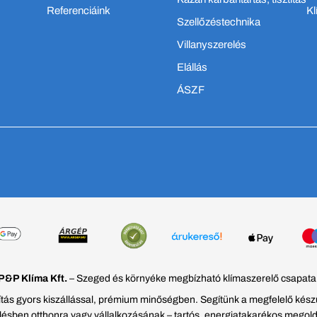
Referenciáink
Kl
Szellőzéstechnika
Villanyszerelés
Elállás
ÁSZF
P&P Klíma Kft.
– Szeged és környéke megbízható klímaszerelő csapata
ztítás gyors kiszállással, prémium minőségben. Segítünk a megfelelő kés
ésben otthonra vagy vállalkozásának – tartós, energiatakarékos megol