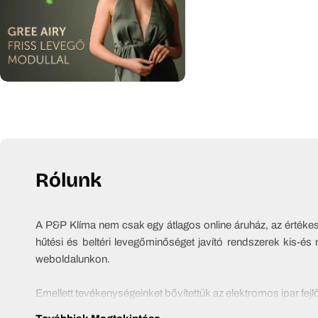
Rólunk
A P&P Klíma nem csak egy átlagos online áruház, az értékesít
hűtési és beltéri levegőminőséget javító rendszerek kis-és 
weboldalunkon.
Emellett tevékenységeinket bővítettük az elektromos ipar fej
a komplett kivitelezésig.