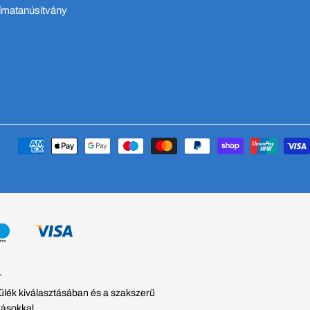
ímatanúsítvány
Fizetési
módok
.
zülék kiválasztásában és a szakszerű
dásokkal.