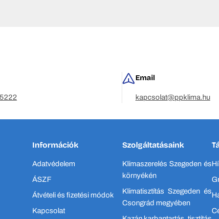
t, olyan kiváló minőségű termékeket értékesítsünk, amelyek növelik a
ejlődésre és a költségcsökkentésre törekszik. Fenntarthatóbb irányba 
 megoldásokat válasszanak.
Email
eket kínálunk a lakossági hűtés, fűtés és a kereskedelmi iparág terüle
5222
kapcsolat@ppklima.hu
elyeket partneri együttműködés során leszállítunk és telepítünk Eur
Információk
Szolgáltatásaink
T
Adatvédelem
Klímaszerelés Szegeden és
Hí
környékén
ÁSZF
Gr
Klímatisztítás Szegeden és
Átvételi és fizetési módok
Há
Csongrád megyében
Kapcsolat
C
Kazán karbantartás, tisztítás