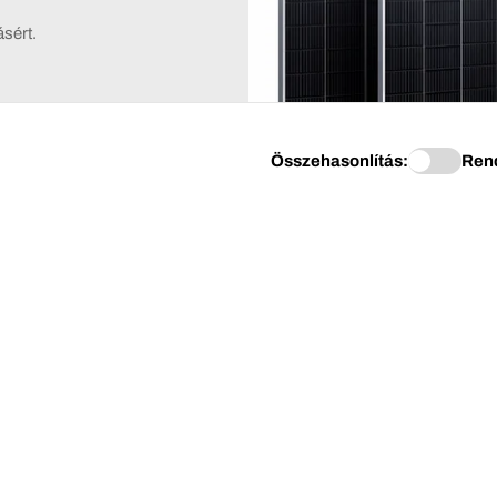
sért.
Összehasonlítás:
Ren