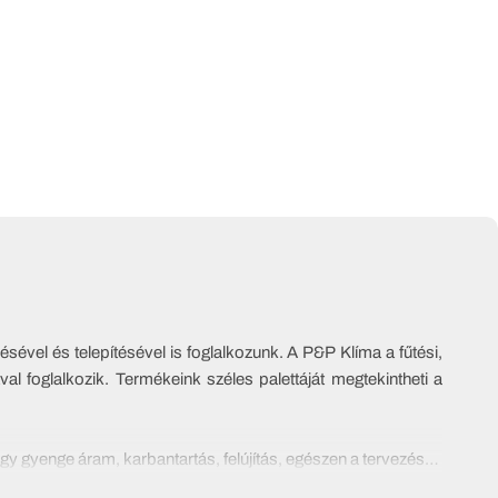
sével és telepítésével is foglalkozunk. A P&P Klíma a fűtési,
al foglalkozik. Termékeink széles palettáját megtekintheti a
y gyenge áram, karbantartás, felújítás, egészen a tervezéstől