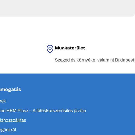
 beltéri kényelmét, hétköznapjait komfortosabbá téve, legyen
fejlődve, arra ösztönzi az ügyfeleket és a beszállítókat, hogy
Munkaterület
tén egyaránt.
Szeged és környéke, valamint Budapest
ópa szerte.
ámogatás
rek
ee HEM Plusz – A fűtéskorszerűsítés jövője
zhozszállítás
égünkről