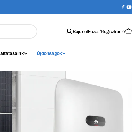
Bejelentkezés/Regisztráció
K
áltatásaink
Újdonságok