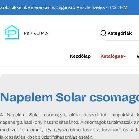
Ugrás
Zöld cikkeink
Referenciáink
Cégünkről
Részletfizetés - 0 % THM
a
tartalomhoz
Keresés
Kezdőlap
Katalógus
V
Ö
Napelem Solar csomag
s
A Napelem Solar csomagok előre összeállított megoldást k
s
napenergia hatékony hasznosításához. A csomagok tartalmazzák a
rendszer fő elemeit, így egyszerűbbé teszik a tervezést és a ki
lakossági és kisebb üzleti felhasználás esetén.