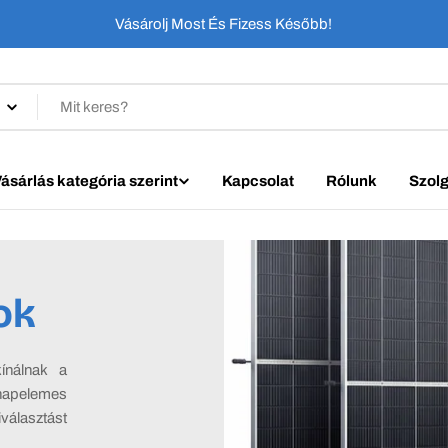
Vásárolj Most És Fizess Később!
ásárlás kategória szerint
Kapcsolat
Rólunk
Szolg
ok
ínálnak a
 napelemes
választást