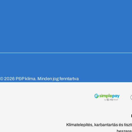
© 2026
P&P klíma
. Minden jog fenntartva
Klímatelepítés, karbantartás és tis
beszerel