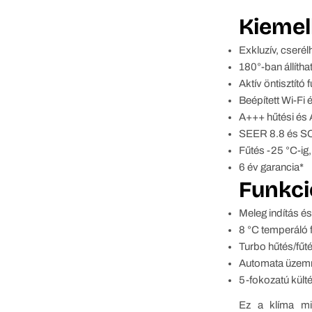
Kiemel
Exkluzív, cserél
180°-ban állítha
Aktív öntisztító
Beépített Wi‑Fi 
A+++ hűtési és 
SEER 8.8 és SCO
Fűtés -25 °C‑ig
6 év garancia*
Funkci
Meleg indítás é
8 °C temperáló 
Turbo hűtés/fű
Automata üzemmó
5‑fokozatú külté
Ez a klíma min