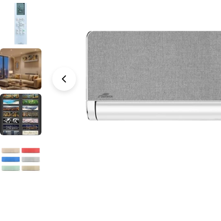
Nyissa meg a 0 médiafájlt modális mappában