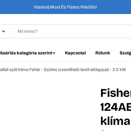
Vásárolj Most És Fizess Később!
ásárlás kategória szerint
Kapcsolat
Rólunk
Szolg
li split klíma Fehér - Szürke (cserélhető textil előlappal) - 3.5 kW
Fishe
124AE
klíma