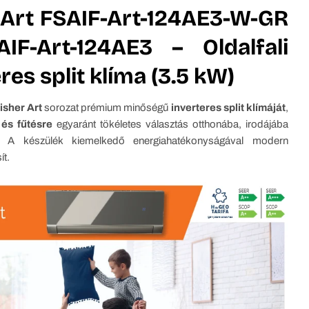
 Art FSAIF-Art-124AE3-W-GR
IF-Art-124AE3 – Oldalfali
res split klíma (3.5 kW)
isher Art
sorozat prémium minőségű
inverteres split klímáját
,
 és fűtésre
egyaránt tökéletes választás otthonába, irodájába
. A készülék kiemelkedő energiahatékonyságával modern
ít.