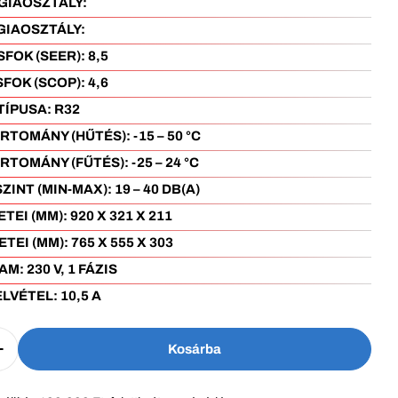
GIAOSZTÁLY:
A+++
GIAOSZTÁLY:
A++
SFOK (SEER):
8,5
SFOK (SCOP):
4,6
TÍPUSA:
R32
RTOMÁNY (HŰTÉS):
-15 – 50 °C
RTOMÁNY (FŰTÉS):
-25 – 24 °C
ZINT (MIN-MAX):
19 – 40 DB(A)
TEI (MM):
920 X 321 X 211
TEI (MM):
765 X 555 X 303
AM:
230 V, 1 FÁZIS
LVÉTEL:
10,5 A
Kosárba
 Csökkentése Ehhez: Fisher Art FSAIF-Art-124AE3-W-G
Növelje Fisher Art FSAIF-Art-124AE3-W-GR Oldalfali 