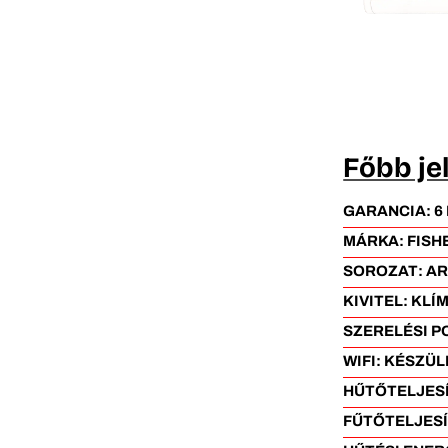
Főbb je
GARANCIA:
6
MÁRKA:
FISH
SOROZAT:
AR
KIVITEL:
KLÍ
SZERELÉSI P
WIFI:
KÉSZÜL
HŰTŐTELJES
FŰTŐTELJES