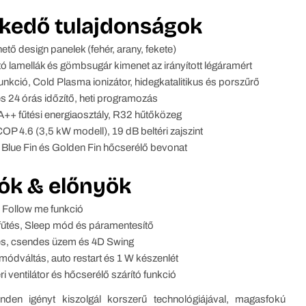
kedő tulajdonságok
hető design panelek (fehér, arany, fekete)
tó lamellák és gömbsugár kimenet az irányított légáramért
 funkció, Cold Plasma ionizátor, hidegkatalitikus és porszűrő
és 24 órás időzítő, heti programozás
A++ fűtési energiaosztály, R32 hűtőközeg
P 4.6 (3,5 kW modell), 19 dB beltéri zajszint
, Blue Fin és Golden Fin hőcserélő bevonat
ók & előnyök
s Follow me funkció
fűtés, Sleep mód és páramentesítő
tés, csendes üzem és 4D Swing
dváltás, auto restart és 1 W készenlét
ri ventilátor és hőcserélő szárító funkció
den igényt kiszolgál korszerű technológiájával, magasfokú