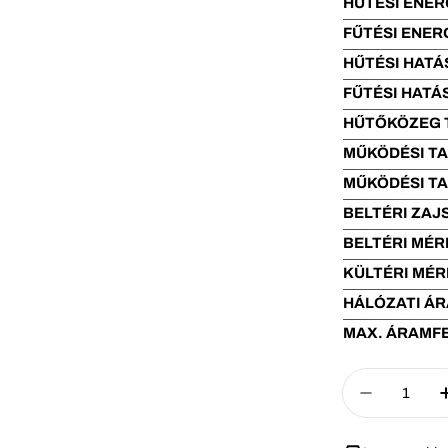
HŰTÉSI ENER
FŰTÉSI ENER
HŰTÉSI HATÁ
FŰTÉSI HATÁ
HŰTŐKÖZEG 
MŰKÖDÉSI TA
MŰKÖDÉSI TA
BELTÉRI ZAJS
BELTÉRI MÉRE
KÜLTÉRI MÉRE
HÁLÓZATI ÁR
MAX. ÁRAMFE
Mennyiség
Mennyiség