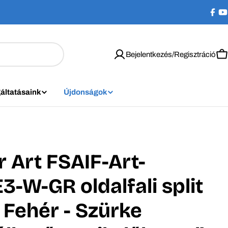
Bejelentkezés/Regisztráció
K
áltatásaink
Újdonságok
r Art FSAIF-Art-
3-W-GR oldalfali split
 Fehér - Szürke