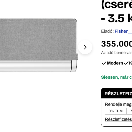
(cser
- 3.5
Nyissa meg a 1 m
Eladó:
Fisher
Normál
355.000
ár
Az adó benne van
Modern
K
Siessen, már 
RÉSZLETFI
Rendelje meg 
0% THM
Részletfizetés