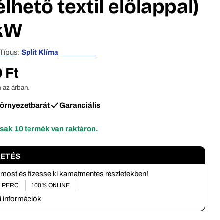
élhető textil előlappal)
 kW
édiafájlt modális mappában
Típus:
Split Klíma
 Ft
 az árban.
örnyezetbarát
Garanciális
csak
10
termék van raktáron.
ZETÉS
most és fizesse ki kamatmentes részletekben!
7 PERC
100% ONLINE
i információk