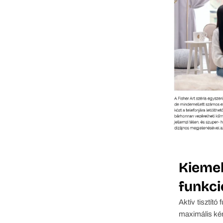
Kieme
funkci
Aktív tisztító
maximális ké