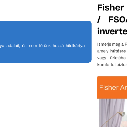
Fisher
/ FSOA
inverte
Ismerje meg a
F
tya adatait, és nem férünk hozzá hitelkártya
amely
hűtésre
vagy üzletébe
komfortot biztos