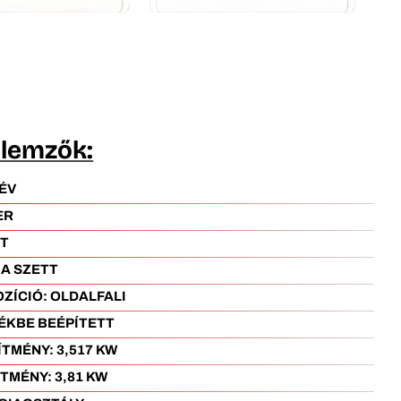
llemzők:
 ÉV
ER
T
MA SZETT
OZÍCIÓ:
OLDALFALI
ÉKBE BEÉPÍTETT
ÍTMÉNY:
3,517 KW
ÍTMÉNY:
3,81 KW