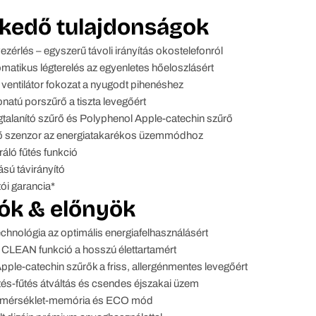
kedő tulajdonságok
vezérlés – egyszerű távoli irányítás okostelefonról
matikus légterelés az egyenletes hőeloszlásért
entilátor fokozat a nyugodt pihenéshez
natú porszűrő a tiszta levegőért
gtalanító szűrő és Polyphenol Apple-catechin szűrő
 szenzor az energiatakarékos üzemmódhoz
áló fűtés funkció
sú távirányító
ói garancia*
ók & előnyök
 technológia az optimális energiafelhasználásért
 CLEAN funkció a hosszú élettartamért
pple-catechin szűrők a friss, allergénmentes levegőért
és-fűtés átváltás és csendes éjszakai üzem
 hőmérséklet-memória és ECO mód