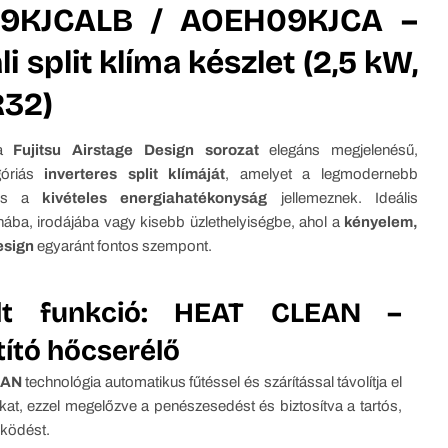
9KJCALB / AOEH09KJCA –
li split klíma készlet (2,5 kW,
R32)
 a
Fujitsu Airstage Design sorozat
elegáns megjelenésű,
góriás
inverteres split klímáját
, amelyet a legmodernebb
 és a
kivételes energiahatékonyság
jellemeznek. Ideális
nába, irodájába vagy kisebb üzlethelyiségbe, ahol a
kényelem,
esign
egyaránt fontos szempont.
lt funkció: HEAT CLEAN –
tító hőcserélő
EAN
technológia automatikus fűtéssel és szárítással távolítja el
at, ezzel megelőzve a penészesedést és biztosítva a tartós,
űködést.