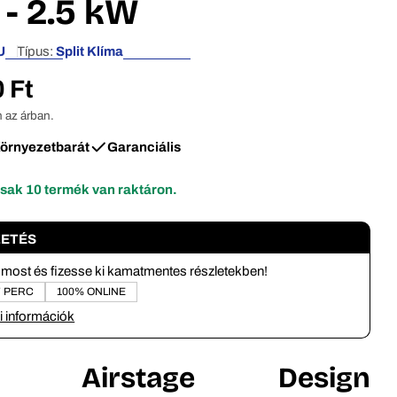
 - 2.5 kW
U
Típus:
Split Klíma
 Ft
 az árban.
örnyezetbarát
Garanciális
édiafájlt modális mappában
csak
10
termék van raktáron.
ZETÉS
most és fizesse ki kamatmentes részletekben!
7 PERC
100% ONLINE
i információk
tsu Airstage Design