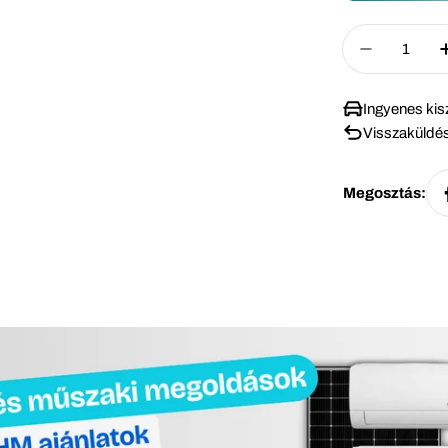
Mennyiség
Mennyisé
Ingyenes kisz
Visszaküldés
Megosztás: