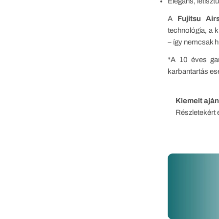
Elegáns, letiszt
A
Fujitsu Ai
technológia, a 
– így nemcsak h
*A 10 éves ga
karbantartás es
Kiemelt aján
Részletekért é