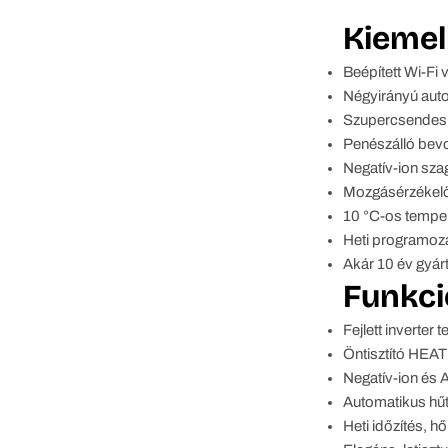
Kiemel
Beépített Wi-Fi 
Négyirányú auto
Szupercsendes v
Penészálló bevo
Negatív-ion sza
Mozgásérzékelő
10 °C-os temper
Heti programozá
Akár 10 év gyárt
Funkci
Fejlett inverter
Öntisztító HEAT
Negatív-ion és A
Automatikus hűt
Heti időzítés,