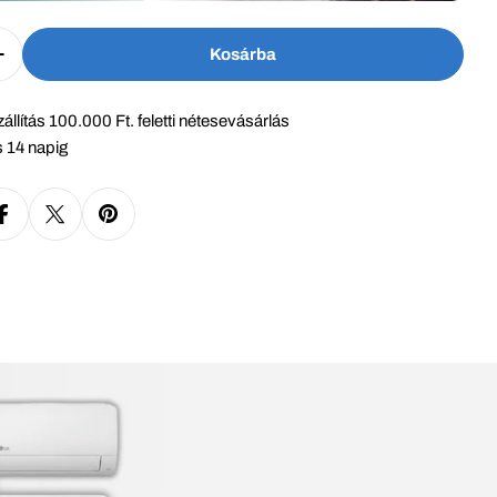
Kosárba
g Csökkentése Ehhez: Fujitsu Airstage Design ASEH
Növelje Fujitsu Airstage Design ASEH09KJCALB / A
állítás 100.000 Ft. feletti nétesevásárlás
 14 napig