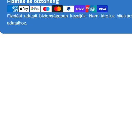
Fizetési
Fizetés és biztonság
módok
Fizetési adatait biztonságosan kezeljük. Nem tároljuk hitelkár
adataihoz.