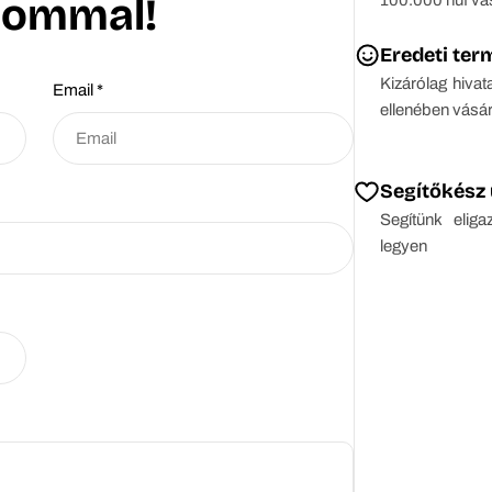
lommal!
Eredeti ter
Kizárólag hivat
Email
*
ellenében vásá
Segítőkész 
Segítünk elig
legyen