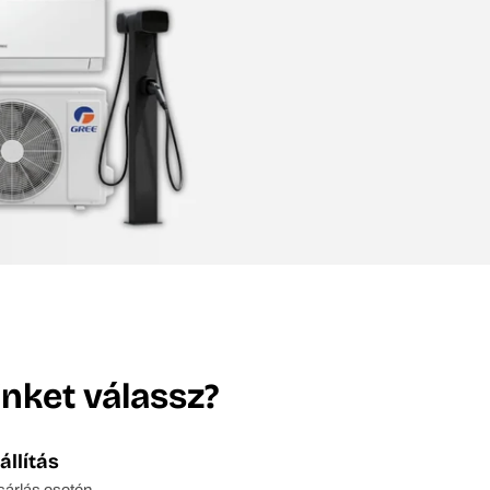
nket válassz?
állítás
sárlás esetén