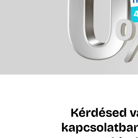
Kérdésed v
kapcsolatban