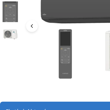
Nyissa meg a 0 médiafájlt modális mappában