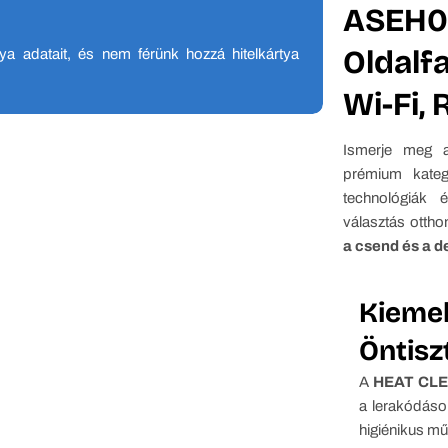
ASEH0
Oldalfa
tya adatait, és nem férünk hozzá hitelkártya
Wi-Fi, 
Ismerje meg
prémium kate
technológiák
választás ottho
a csend és a d
Kieme
Öntisz
A
HEAT CL
a lerakódások
higiénikus m