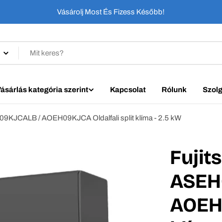
Vásárolj Most És Fizess Később!
ásárlás kategória szerint
Kapcsolat
Rólunk
Szolg
H09KJCALB / AOEH09KJCA Oldalfali split klíma - 2.5 kW
Fujit
ASEH
AOEH0