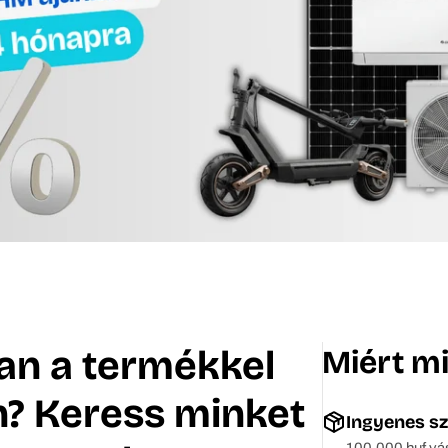
an a termékkel
Miért mi
? Keress minket
Ingyenes sz
100.000 huf vá