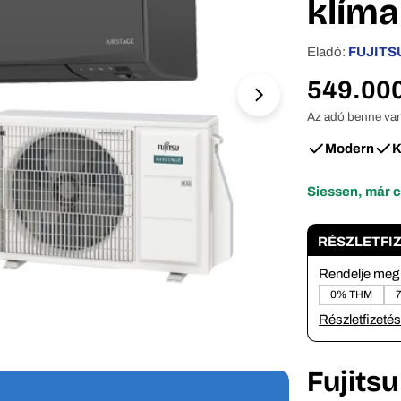
klíma
Eladó:
FUJITS
Normál
549.000
ár
Az adó benne van
Modern
K
Nyissa meg a 1 m
Siessen, már 
RÉSZLETFI
Rendelje meg 
0% THM
Részletfizetés
Fuji