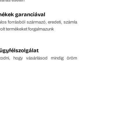
mékek garanciával
alos forrásból származó, eredeti, számla
rolt termékeket forgalmazunk
ügyfélszolgálat
azodni, hogy vásárlásod mindig öröm