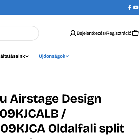
Bejelentkezés/Regisztráció
K
áltatásaink
Újdonságok
su Airstage Design
09KJCALB /
9KJCA Oldalfali split