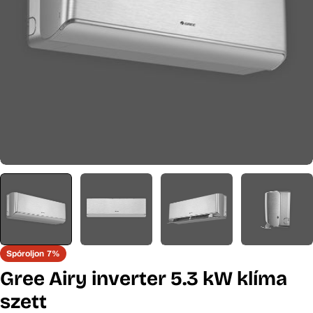
Nyissa meg a 0 médiafájlt modális mappában
Spóroljon
7%
Gree Airy inverter 5.3 kW klíma
szett