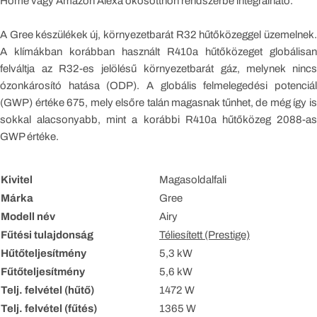
Home vagy Amazon Alexa okosotthon rendszerbe integrálható.
A Gree készülékek új, környezetbarát R32 hűtőközeggel üzemelnek.
A klímákban korábban használt R410a hűtőközeget globálisan
felváltja az R32-es jelölésű környezetbarát gáz, melynek nincs
ózonkárosító hatása (ODP). A globális felmelegedési potenciál
(GWP) értéke 675, mely elsőre talán magasnak tűnhet, de még így is
sokkal alacsonyabb, mint a korábbi R410a hűtőközeg 2088-as
GWP értéke.
Kivitel
Magasoldalfali
Márka
Gree
Modell név
Airy
Fűtési tulajdonság
Téliesített (Prestige)
Hűtőteljesítmény
5,3 kW
Fűtőteljesítmény
5,6 kW
Telj. felvétel (hűtő)
1472 W
Telj. felvétel (fűtés)
1365 W