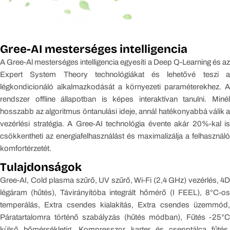
Gree-AI mesterséges intelligencia
A Gree-Al mesterséges intelligencia egyesíti a Deep Q-Learning és az
Expert System Theory technológiákat és lehetővé teszi a
légkondicionáló alkalmazkodását a környezeti paraméterekhez. A
rendszer offline állapotban is képes interaktívan tanulni. Minél
hosszabb az algoritmus öntanulási ideje, annál hatékonyabbá válik a
vezérlési stratégia. A Gree-AI technológia évente akár 20%-kal is
csökkentheti az energiafelhasználást és maximalizálja a felhasználó
komfortérzetét.
Tulajdonságok
Gree-AI, Cold plasma szűrő, UV szűrő, Wi-Fi (2,4 GHz) vezérlés, 4D
légáram (hűtés), Távirányítóba integrált hőmérő (I FEEL), 8°C-os
temperálás, Extra csendes kialakítás, Extra csendes üzemmód,
Páratartalomra történő szabályzás (hűtés módban), Fűtés -25°C
külső hőmérsékletig, Kompresszor karter és csepptálca fűtés,