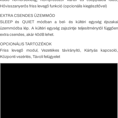
Hővisszanyerős friss levegő funkció (opcionális kiegészítővel)
EXTRA CSENDES ÜZEMMÓD
SLEEP és QUIET módban a bel- és kültéri egység éjszakai
üzemmódba lép. A kültéri egység zajszintje teljesítménytől függően
extra csendes, akár 40dB lehet.
OPCIONÁLIS TARTOZÉKOK
Friss levegő modul, Vezetékes távirányító, Kártyás kapcsoló,
Központi vezérlés, Távoli felügyelet