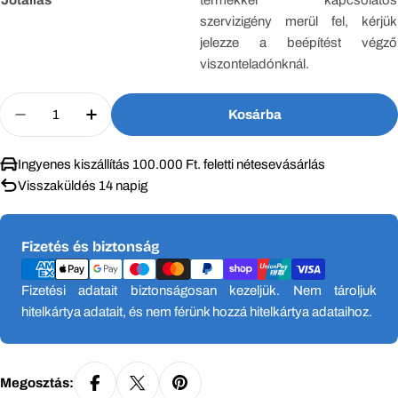
Jótállás
termékkel kapcsolatos
szervizigény merül fel, kérjük
jelezze a beépítést végző
viszonteladónknál.
Mennyiség
Kosárba
Mennyiség Csökkentése Ehhez: Gree Airy Inverte
Növelje Gree Airy Inverter 5.3 KW Klím
Ingyenes kiszállítás 100.000 Ft. feletti nétesevásárlás
Visszaküldés 14 napig
Fizetési
Fizetés és biztonság
módok
Fizetési adatait biztonságosan kezeljük. Nem tároljuk
hitelkártya adatait, és nem férünk hozzá hitelkártya adataihoz.
Megosztás: