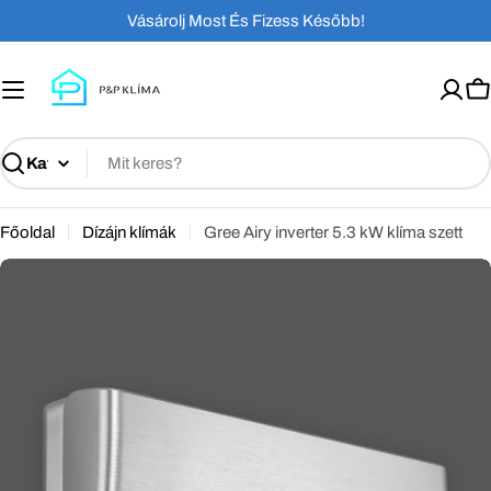
Ugrás
Vásárolj Most És Fizess Később!
a
tartalomhoz
K
Keresés
Főoldal
Dízájn klímák
Gree Airy inverter 5.3 kW klíma szett
Ugrás
a
termékinformációkhoz