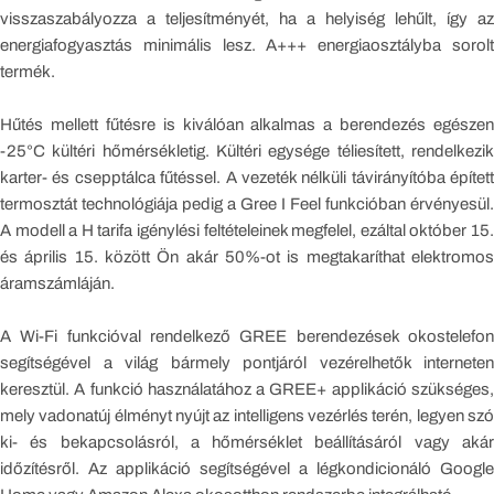
visszaszabályozza a teljesítményét, ha a helyiség lehűlt, így az
energiafogyasztás minimális lesz. A+++ energiaosztályba sorolt
termék.
Hűtés mellett fűtésre is kiválóan alkalmas a berendezés egészen
-25°C kültéri hőmérsékletig. Kültéri egysége téliesített, rendelkezik
karter- és csepptálca fűtéssel. A vezeték nélküli távirányítóba épített
termosztát technológiája pedig a Gree I Feel funkcióban érvényesül.
A modell a H tarifa igénylési feltételeinek megfelel, ezáltal október 15.
és április 15. között Ön akár 50%-ot is megtakaríthat elektromos
áramszámláján.
A Wi-Fi funkcióval rendelkező GREE berendezések okostelefon
segítségével a világ bármely pontjáról vezérelhetők interneten
keresztül. A funkció használatához a GREE+ applikáció szükséges,
mely vadonatúj élményt nyújt az intelligens vezérlés terén, legyen szó
ki- és bekapcsolásról, a hőmérséklet beállításáról vagy akár
időzítésről. Az applikáció segítségével a légkondicionáló Google