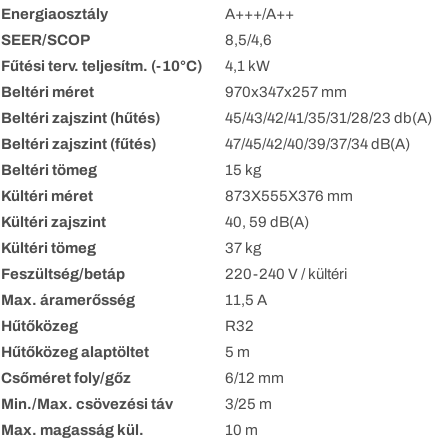
Energiaosztály
A+++/A++
SEER/SCOP
8,5/4,6
Fűtési terv. teljesítm. (-10°C)
4,1 kW
Beltéri méret
970x347x257 mm
Beltéri zajszint (hűtés)
45/43/42/41/35/31/28/23 db(A)
Beltéri zajszint (fűtés)
47/45/42/40/39/37/34 dB(A)
Beltéri tömeg
15 kg
Kültéri méret
873X555X376 mm
Kültéri zajszint
40, 59 dB(A)
Kültéri tömeg
37 kg
Feszültség/betáp
220-240 V / kültéri
Max. áramerősség
11,5 A
Hűtőközeg
R32
Hűtőközeg alaptöltet
5 m
Csőméret foly/gőz
6/12 mm
Min./Max. csövezési táv
3/25 m
Max. magasság kül.
10 m