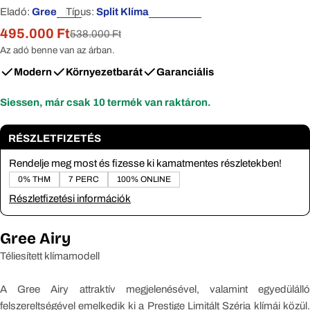
Eladó:
Gree
Típus:
Split Klíma
495.000 Ft
Eladási
Normál
538.000 Ft
ár
ár
Az adó benne van az árban.
Modern
Környezetbarát
Garanciális
Siessen, már csak
10
termék van raktáron.
RÉSZLETFIZETÉS
Rendelje meg most és fizesse ki kamatmentes részletekben!
0% THM
7 PERC
100% ONLINE
Részletfizetési információk
Gree Airy
Téliesített klímamodell
A Gree Airy attraktív megjelenésével, valamint egyedülálló
felszereltségével emelkedik ki a Prestige Limitált Széria klímái közül.