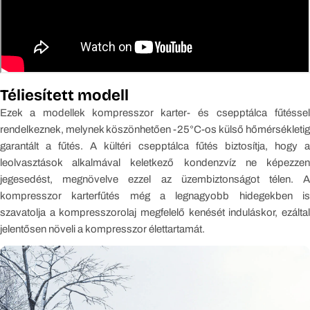
Téliesített modell
Ezek a modellek kompresszor karter- és csepptálca fűtéssel
rendelkeznek, melynek köszönhetően -25°C-os külső hőmérsékletig
garantált a fűtés. A kültéri csepptálca fűtés biztosítja, hogy a
leolvasztások alkalmával keletkező kondenzvíz ne képezzen
jegesedést, megnövelve ezzel az üzembiztonságot télen. A
kompresszor karterfűtés még a legnagyobb hidegekben is
szavatolja a kompresszorolaj megfelelő kenését induláskor, ezáltal
jelentősen növeli a kompresszor élettartamát.