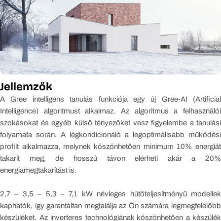
Jellemzők
A Gree intelligens tanulás funkciója egy új Gree-AI (Artificial
Intelligence) algoritmust alkalmaz. Az algoritmus a felhasználói
szokásokat és egyéb külső tényezőket vesz figyelembe a tanulási
folyamata során. A légkondicionáló a legoptimálisabb működési
profilt alkalmazza, melynek köszönhetően minimum 10% energiát
takarít meg, de hosszú távon elérheti akár a 20%
energiamegtakarítást is.
2,7 – 3,5 – 5,3 – 7,1 kW névleges hűtőteljesítményű modellek
kaphatók, így garantáltan megtalálja az Ön számára legmegfelelőbb
készüléket. Az inverteres technológiának köszönhetően a készülék