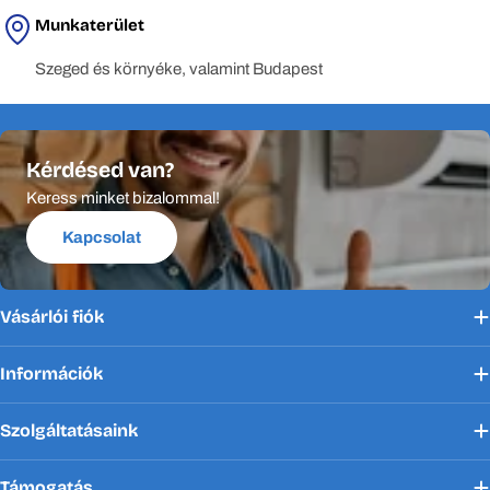
Munkaterület
Szeged és környéke, valamint Budapest
Kérdésed van?
Keress minket bizalommal!
Kapcsolat
Vásárlói fiók
Információk
Szolgáltatásaink
Támogatás