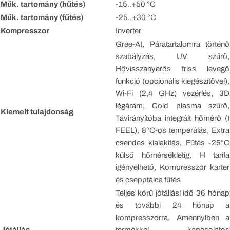
Műk. tartomány (hűtés)
-15..+50 °C
Műk. tartomány (fűtés)
-25..+30 °C
Kompresszor
Inverter
Gree-AI, Páratartalomra történő
szabályzás, UV szűrő,
Hővisszanyerős friss levegő
funkció (opcionális kiegészítővel),
Wi-Fi (2,4 GHz) vezérlés, 3D
légáram, Cold plasma szűrő,
Kiemelt tulajdonság
Távirányítóba integrált hőmérő (I
FEEL), 8°C-os temperálás, Extra
csendes kialakítás, Fűtés -25°C
külső hőmérsékletig, H tarifa
igényelhető, Kompresszor karter
és csepptálca fűtés
Teljes körű jótállási idő 36 hónap
és további 24 hónap a
kompresszorra. Amennyiben a