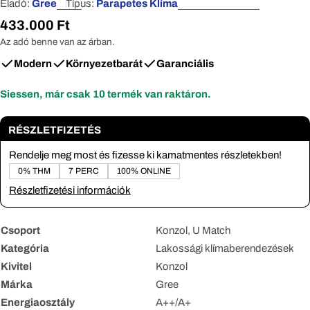
Eladó:
Gree
Típus:
Parapetes Klíma
Normál
433.000 Ft
ár
Az adó benne van az árban.
Modern
Környezetbarát
Garanciális
Siessen, már csak
10
termék van raktáron.
RÉSZLETFIZETÉS
Rendelje meg most és fizesse ki kamatmentes részletekben!
0% THM
7 PERC
100% ONLINE
Részletfizetési információk
Csoport
Konzol, U Match
Kategória
Lakossági klímaberendezések
Kivitel
Konzol
Márka
Gree
Energiaosztály
A++/A+