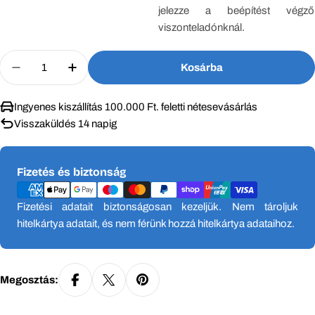
jelezze a beépítést végző
viszonteladónknál.
Mennyiség
Kosárba
Mennyiség Csökkentése Ehhez: Gree Konzol Inver
Növelje Gree Konzol Inverter 2.7 KW Kl
Ingyenes kiszállítás 100.000 Ft. feletti nétesevásárlás
Visszaküldés 14 napig
Fizetési
Fizetés és biztonság
módok
Fizetési adatait biztonságosan kezeljük. Nem tároljuk
hitelkártya adatait, és nem férünk hozzá hitelkártya adataihoz.
Megosztás: