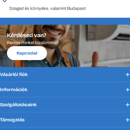
Szeged és környéke, valamint Budapest
Kérdésed van?
Keress minket bizalommal!
Kapcsolat
Vásárlói fiók
Információk
Szolgáltatásaink
Támogatás