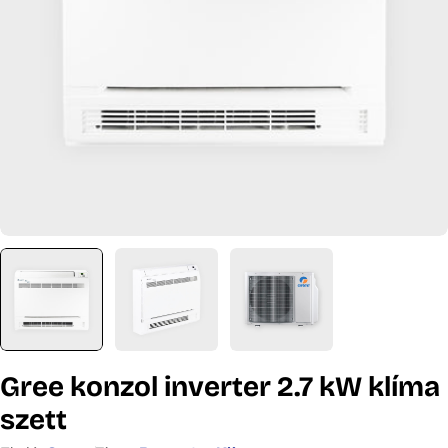
Nyissa meg a 0 médiafájlt modális mappában
Gree konzol inverter 2.7 kW klíma
szett