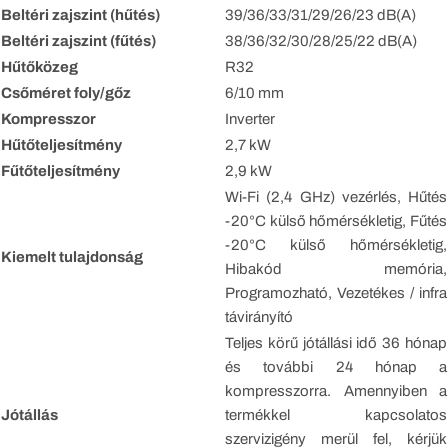
Beltéri zajszint (hűtés)
39/36/33/31/29/26/23 dB(A)
Beltéri zajszint (fűtés)
38/36/32/30/28/25/22 dB(A)
Hűtőközeg
R32
Csőméret foly/gőz
6/10 mm
Kompresszor
Inverter
Hűtőteljesítmény
2,7 kW
Fűtőteljesítmény
2,9 kW
Wi-Fi (2,4 GHz) vezérlés, Hűtés
-20°C külső hőmérsékletig, Fűtés
-20°C külső hőmérsékletig,
Kiemelt tulajdonság
Hibakód memória,
Programozható, Vezetékes / infra
távirányító
Teljes körű jótállási idő 36 hónap
és további 24 hónap a
kompresszorra. Amennyiben a
Jótállás
termékkel kapcsolatos
szervizigény merül fel, kérjük